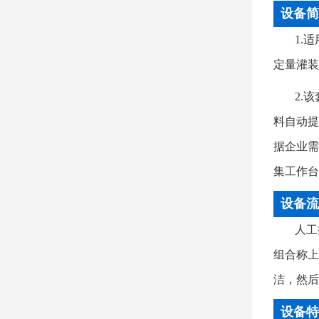
设备简
1.
定量灌装
2.
料自动提
据企业需
集工作台
设备流
人工
组合称上
洁，然后
设备特