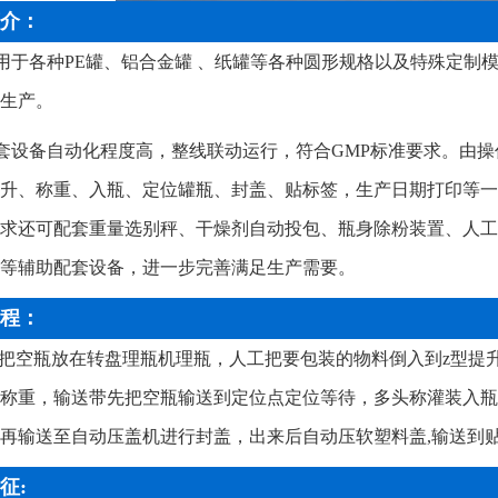
介：
适用于各种PE罐、铝合金罐 、纸罐等各种圆形规格以及特殊定
生产。
该套设备自动化程度高，整线联动运行，符合GMP标准要求。由
升、称重、入瓶、定位罐瓶、封盖、贴标签，生产日期打印等一
求还可配套重量选别秤、干燥剂自动投包、瓶身除粉装置、人工
等辅助配套设备，进一步完善满足生产需要。
程：
把空瓶放在转盘理瓶机理瓶，人工把要包装的物料倒入到z型提
称重，输送带先把空瓶输送到定位点定位等待，多头称灌装入瓶
再输送至自动压盖机进行封盖，出来后自动压软塑料盖,输送到
征: