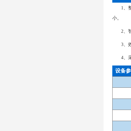
1、
小。
2、
3、
4、
设备参