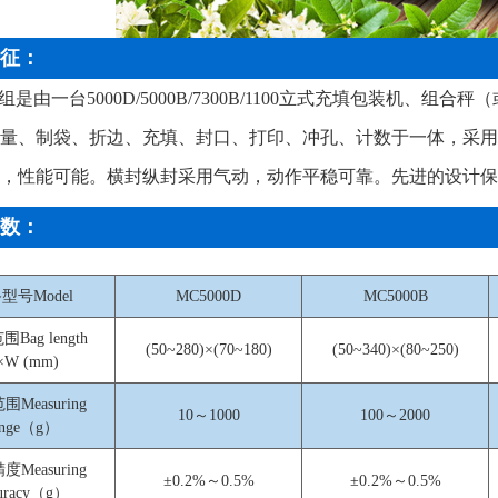
征：
组是由一台5000D/5000B/7300B/1100立式充填包装机、组合秤
量、制袋、折边、充填、封口、打印、冲孔、计数于一体，采用
，性能可能。横封纵封采用气动，动作平稳可靠。先进的设计保
数：
型号Model
MC5000D
MC5000B
Bag length
(50~280)×(70~180)
(50~340)×(80~250)
×W (mm)
Measuring
10～1000
100～2000
ange（g）
Measuring
±0.2%～0.5%
±0.2%～0.5%
curacy（g）