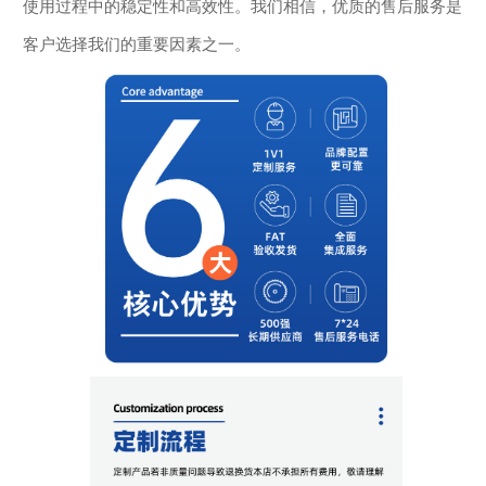
使用过程中的稳定性和高效性。我们相信，优质的售后服务是
客户选择我们的重要因素之一。